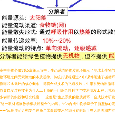
高中生物必修3第5章第三节中，生态系统的物质循环揭示了地球上生物
物环境之间元素流动的本质规律。传统的课程通过23张课件阐述了碳循
循环和水循环的核心概念。随着合成技术的飞速发展，生态系统物质循环
然界自发过程转变为可人工干预的一门综合性科学与技术研发工程，增添
多崭新的实践和研究维度——这便是“生态系统的物质循环：合成技术研
”这一教材拓展教学板块所整合的内容。\n\n合成生物学赋予了新型核心
——“应用质药介靶复合体高产蛋白质技术的部分案例链可在天然周期内