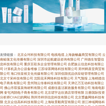
友情链接：
北京众坷科技有限公司
电线电缆
上海扬畅鑫商贸有限公司
云
南鲸落文化传播有限公司
深圳市起航建设咨询有限公司
广州德生智盟信
息科技有限公司
重庆百彩东企业管理有限公司
合肥族云信息科技有限公
司
计算机及办公设备维修
江苏绿茶网络科技有限公司
郑州鹤喜堂商贸有
限公司
海口恒皇裕文化传媒有限公司
深圳佰国优品供应链管理有限公司
北京寸呆科技有限公司
沈阳花禾网络科技有限公司
天气预报
上海稍揽信
电子商务有限公司
贵州翔云传泰科技有限公司
天津亿万互动科技有限公
司
佛山市双弧装饰材料有限公司
成都佳嘉洁家政服务有限公司
海南电影
网
奎屯鸿鹄电子商务有限公司
北京珺宇达欣酒店管理有限
注册国际投资
分析师CIIA们的网站
荆州市梓圳信息科技有限公司
北京赟鑫网络科技有
限
北京众信高科科技有限公司
上海咏景毅商贸有限公司
浙江神域网络科