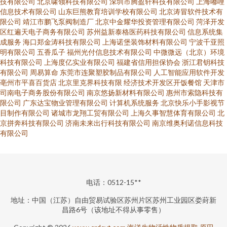
技有限公司
北京啸领科技有限公司
深圳市腾盈轩科技有限公司
上海嘟哩
信息技术有限公司
山东巨熊教育培训学校有限公司
北京涛冒软件技术有
限公司
靖江市鹏飞泵阀制造厂
北京中金耀华投资管理有限公司
菏泽开发
区红遍天电子商务有限公司
苏州益新泰格医药科技有限公司
信息系统集
成服务
海口郑金涛科技有限公司
上海诺堡装饰材料有限公司
宁波千亚照
明有限公司
五香瓜子
福州光付信息技术有限公司
中微微远（北京）环境
科技有限公司
上海度亿实业有限公司
福建省信用担保协会
浙江君钥科技
有限公司
周易算命
东莞市连聚塑胶制品有限公司
人工智能应用软件开发
亳州市平喜百货店
北京里克界科技有限
经济技术开发区开饭餐馆
天津市
司南电子商务股份有限公司
南京悠扬新材料有限公司
惠州市索隐科技有
限公司
广东达宝物业管理有限公司
计算机系统服务
北京快乐小手影视节
目制作有限公司
诸城市龙翔工贸有限公司
上海久事智慧体育有限公司
北
京拼奔科技有限公司
济南未来出行科技有限公司
南京维奥利诺信息科技
有限公司
电话：0512-15**
地址：中国（江苏）自由贸易试验区苏州片区苏州工业园区娄葑新
昌路6号（该地址不得从事零售）