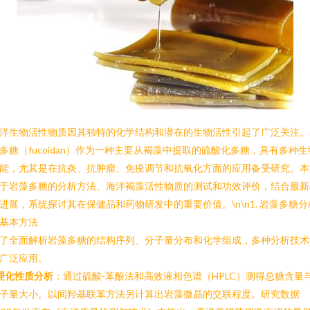
洋生物活性物质因其独特的化学结构和潜在的生物活性引起了广泛关注。
多糖（fucoidan）作为一种主要从褐藻中提取的硫酸化多糖，具有多种生
能，尤其是在抗炎、抗肿瘤、免疫调节和抗氧化方面的应用备受研究。本
于岩藻多糖的分析方法、海洋褐藻活性物质的测试和功效评价，结合最新
进展，系统探讨其在保健品和药物研发中的重要价值。\n\n1. 岩藻多糖分
基本方法
了全面解析岩藻多糖的结构序列、分子量分布和化学组成，多种分析技术
广泛应用。
理化性质分析
：通过硫酸-苯酚法和高效液相色谱（HPLC）测得总糖含量
子量大小。以间羟基联苯方法另计算出岩藻微晶的交联程度。研究数据