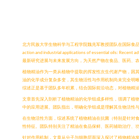
北方民族大学生物科学与工程学院魏兆军教授团队在国际食品领域顶级期刊《Trends i
action and industrial applications of essen
最新研究进展与未来发展方向，为天然产物在食品、医药、
植物精油作为一类从植物中提取的挥发性次生代谢产物，因
油的化学成分复杂多变，其生物活性与作用机制尚未完全明
综述正是基于团队多年积累，结合国际前沿动态，对植物精
文章首先深入剖析了植物精油的化学组成多样性，强调了植物
中的应用进展。团队指出，明确化学组成是理解其生物活性
在生物活性方面，综述系统了植物精油在抗菌（特别是针对
性特征。团队特别关注了精油在食品保鲜、医药辅助治疗、
针对作用机制，文章从分子与细胞层面深入探讨了植物精油发