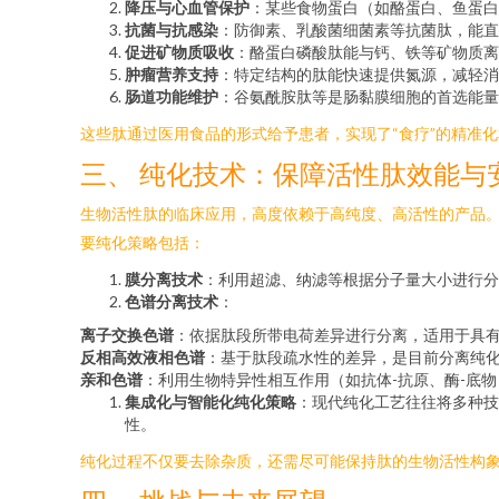
降压与心血管保护
：某些食物蛋白（如酪蛋白、鱼蛋白）酶解
抗菌与抗感染
：防御素、乳酸菌细菌素等抗菌肽，能直
促进矿物质吸收
：酪蛋白磷酸肽能与钙、铁等矿物质离
肿瘤营养支持
：特定结构的肽能快速提供氮源，减轻消
肠道功能维护
：谷氨酰胺肽等是肠黏膜细胞的首选能量
这些肽通过医用食品的形式给予患者，实现了“食疗”的精准
三、 纯化技术：保障活性肽效能与
生物活性肽的临床应用，高度依赖于高纯度、高活性的产品
要纯化策略包括：
膜分离技术
：利用超滤、纳滤等根据分子量大小进行分
色谱分离技术
：
离子交换色谱
：依据肽段所带电荷差异进行分离，适用于具
反相高效液相色谱
：基于肽段疏水性的差异，是目前分离纯
亲和色谱
：利用生物特异性相互作用（如抗体-抗原、酶-底
集成化与智能化纯化策略
：现代纯化工艺往往将多种技
性。
纯化过程不仅要去除杂质，还需尽可能保持肽的生物活性构象