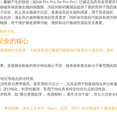
产生的肽段（如Val-Pro-Pro, Ile-Pro-Pro）已被证实具有
接破坏病原微生物的细胞膜，为应对耐药菌感染提供了新的营养干预思路
子结合，防止其在肠道中沉淀，显著提高其生物利用度，用于骨质疏松、
化负担，满足高代谢肿瘤患者的营养需求，同时有些肽段可能具有诱导肿
物质，对于维护肠道屏障功能、预防和治疗肠源性感染至关重要。
化和科学化。
安全的核心
。粗提物中的杂质、无效肽段或过敏原可能影响疗效甚至引发风险。因此
离，是规模化制备的初步纯化核心手段，能有效富集目标分子量范围的肽
有特定等电点的活性肽。
化活性肽分辨率最高、最常用的方法之一，尤其适用于制备级纯化和分析
物）进行纯化，特异性极强，常用于纯化具有特定结合位点的活性肽。
术联用，如“膜分离预处理 → 色谱精制 → 真空冷冻干燥”，并引入过
，避免降解，这对工艺条件（如pH、温度、溶剂）的控制提出了极高要